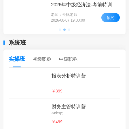
2026年中级经济师-经济基础知识-高频考点课-高频考点5
2026年中级经济法-考前特训（直播）-考前特训（一）
老师：云帆老师
约
预约
2026-08-07 19:00:00
系统班
实操班
初级职称
中级职称
报表分析特训营
￥399
财务主管特训营
&nbsp;
￥499