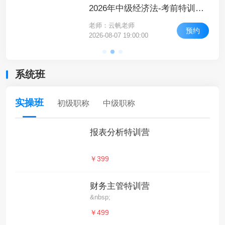
2026年中级经济师-经济基础知识-高频考点课-高频考点5
2026年中级经济法-考前特训（直播）-考前特训（一）
老师：云帆老师
约
预约
2026-08-07 19:00:00
系统班
实操班
初级职称
中级职称
报表分析特训营
￥399
财务主管特训营
&nbsp;
￥499